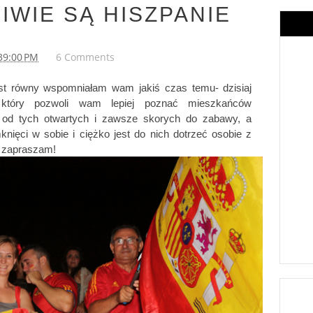
IWIE SĄ HISZPANIE
39:00 PM
6 Comments
st równy wspomniałam wam jakiś czas temu- dzisiaj 
który pozwoli wam lepiej poznać mieszkańców 
 od tych otwartych i zawsze skorych do zabawy, a 
nięci w sobie i ciężko jest do nich dotrzeć osobie z 
- zapraszam!