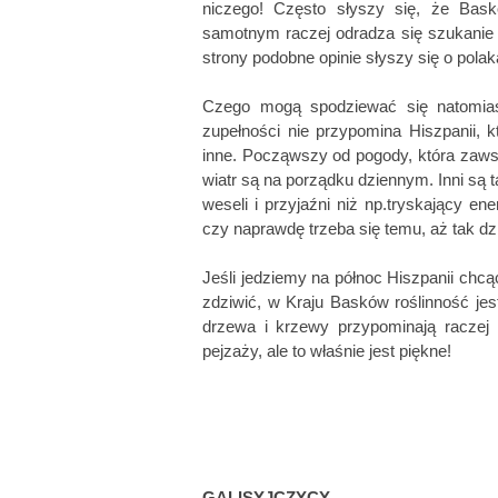
niczego! Często słyszy się, że Bas
samotnym raczej odradza się szukanie dr
strony podobne opinie słyszy się o pol
Czego mogą spodziewać się natomiast
zupełności nie przypomina Hiszpanii, k
inne. Począwszy od pogody, która zawsze
wiatr są na porządku dziennym. Inni są t
weseli i przyjaźni niż np.tryskający en
czy naprawdę trzeba się temu, aż tak dz
Jeśli jedziemy na północ Hiszpanii chcą
zdziwić, w Kraju Basków roślinność jest
drzewa i krzewy przypominają raczej r
pejzaży, ale to właśnie jest piękne!
GALISYJCZYCY