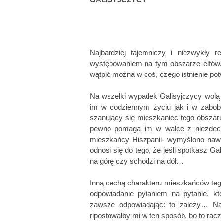
Najbardziej tajemniczy i niezwykły r
występowaniem na tym obszarze elfów,
wątpić można w coś, czego istnienie po
Na wszelki wypadek Galisyjczycy wolą
im w codziennym życiu jak i w zabob
szanujący się mieszkaniec tego obszaru
pewno pomaga im w walce z niezdecydo
mieszkańcy Hiszpanii- wymyślono nawet
odnosi się do tego, że jeśli spotkasz G
na górę czy schodzi na dół…
Inną cechą charakteru mieszkańców tego
odpowiadanie pytaniem na pytanie, kt
zawsze odpowiadając: to zależy…
Na
ripostowałby mi w ten sposób, bo to ra