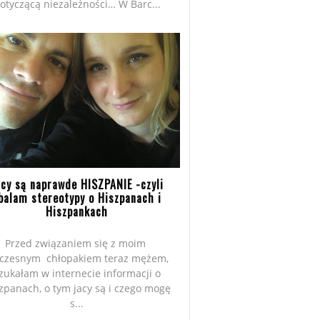
otyczącą niezależności… W Barc...
acy są naprawde HISZPANIE -czyli
balam stereotypy o Hiszpanach i
Hiszpankach
Przed związaniem się z moim
czesnym chłopakiem teraz mężem,
zukałam w internecie informacji o
zpanach, o tym jacy są i czego mogę
s...