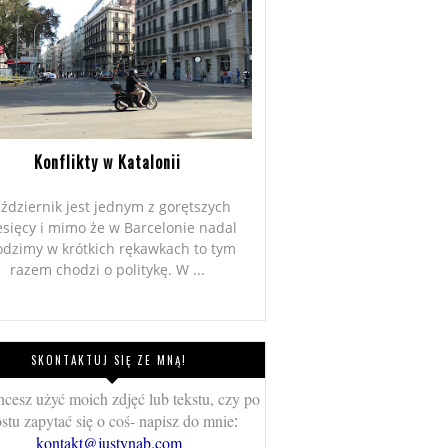
Konflikty w Katalonii
ździernik jest jednym z gorętszych
sięcy i mimo że w Barcelonie nadal
odzimy w krótkich rękawkach to tym
razem chodzi o politykę. W ...
SKONTAKTUJ SIĘ ZE MNĄ!
chcesz użyć moich zdjęć lub tekstu, czy po
stu zapytać się o coś- napisz do mnie
:
kontakt@justynab.com