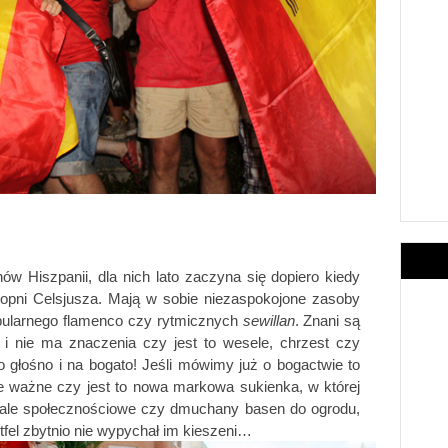
w Hiszpanii, dla nich lato zaczyna się dopiero kiedy 
opni Celsjusza. Mają w sobie niezaspokojone zasoby 
opularnego flamenco czy rytmicznych 
sewillan
. Znani są 
 i nie ma znaczenia czy jest to wesele, chrzest czy 
o głośno i na bogato! Jeśli mówimy już o bogactwie to 
e ważne czy jest to nowa markowa sukienka, w której 
rtale społecznościowe czy dmuchany basen do ogrodu, 
tfel zbytnio nie wypychał im kieszeni…