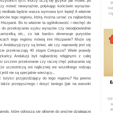
zystkich tych, którzy uczą się języka- jak mówić po 
W
czy mówić niewyraźnie, połykając końcówki wyrazów- 
ni
j niedbała będzie wasza wymowa tym lepiej! A właśnie 
ro
ańców tego regionu, którą można uznać za najbardziej 
szpanii. Bo to właśnie ta ogólnikowość i niechęć do 
 do przekręcania szyku wyrazów czy nieodpowiednie 
amizelką etc., co tak bardzo denerwuje purystów 
cach tego regionu mówią inni Hiszpanie? Może się 
że Andaluzyjczycy są leniwi, ale czy naprawdę jest się 
cie przekraczają 40 stopni Celsjusza? Wiele prawdy 
ańcy Andaluzji byli najbardziej religijnymi z całej 
to szczere przekonanie czy raczej chęć pokazania się 
że uczestniczą oni najliczniej we wszelkiego rodzaju 
jeśli nie są specjalnie wierzący...
turyści przyjeżdżający do tego regionu? Na pewno 
K
także przepysznego i dosyć taniego (jak na warunki 
Od 
w
w
dy, które odnoszą się głównie do prężnie działającej 