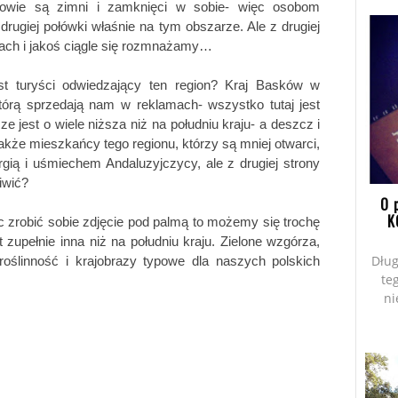
kowie są zimni i zamknięci w sobie- więc osobom 
ugiej połówki właśnie na tym obszarze. Ale z drugiej 
akach i jakoś ciągle się rozmnażamy…
 turyści odwiedzający ten region? Kraj Basków w 
tórą sprzedają nam w reklamach- wszystko tutaj jest 
 jest o wiele niższa niż na południu kraju- a deszcz i 
akże mieszkańcy tego regionu, którzy są mniej otwarci, 
ergią i uśmiechem Andaluzyjczycy, ale z drugiej strony 
iwić? 
O 
K
c zrobić sobie zdjęcie pod palmą to możemy się trochę 
 zupełnie inna niż na południu kraju. Zielone wzgórza, 
Dług
oślinność i krajobrazy typowe dla naszych polskich 
te
ni