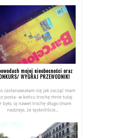
powodach mojej nieobecności oraz
ONKURS/ WYGRAJ PRZEWODNIK!
o zastanawiałam się jak zacząć mam
go posta- w końcu trochę mnie tutaj
e było, oj nawet trochę długo (mam
nadzieje, że tęskniliście...