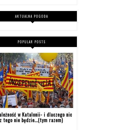
AKTUALNA POGODA
POPULAR POSTS
ależność w Katalonii- i dlaczego nic
z tego nie będzie...(tym razem)