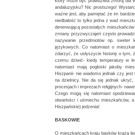
który może być prawdziwa zmorą dla ws
andaluzyjsku? Nic prostszego! Wystar
ważne jest, aby pamiętać że im bardzie
niedbałość to tylko jedna z wad mieszk
denerwującą pozostałych mieszkańców Hi
zmiany przyzwyczajeń często prowadzi
nazywanie przedmiotów np. sweter k
językowych. Co natomiast o mieszkań
zdarzyć, że usłyszycie historię o tym, 
czemu dziwić- kiedy temperatury w le
natomiast mają pogłoski jakoby mieszk
Hiszpanii- nie wiadomo jednak czy jest 
na dzielnicy. Nie da się jednak ukryć, 
procesjach i imprezach religijnych- nawet 
Czego mogą się natomiast spodziewać 
otwartości i uśmiechu mieszkańców, a 
Hiszpańskie) jedzenia!
BASKOWIE
O mieszkańcach kraju basków krążą legen