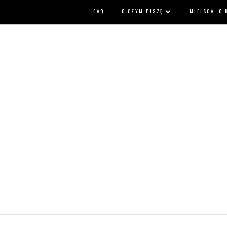
FAQ
O CZYM PISZĘ
MIEJSCA, O