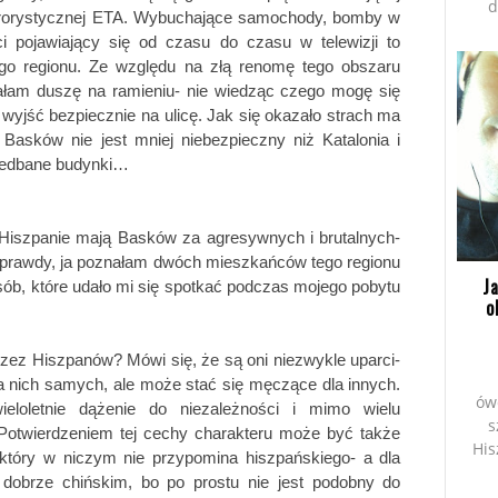
d
terrorystycznej ETA. Wybuchające samochody, bomby w 
budynkach oraz zakapturzeni terroryści pojawiający się od czasu do czasu w telewizji to 
go regionu. Ze względu na złą renomę tego obszaru 
ałam duszę na ramieniu- nie wiedząc czego mogę się 
yjść bezpiecznie na ulicę. Jak się okazało strach ma 
Basków nie jest mniej niebezpieczny niż Katalonia i 
niedbane budynki…
Hiszpanie mają Basków za agresywnych i brutalnych- 
 prawdy, ja poznałam dwóch mieszkańców tego regionu 
J
sób, które udało mi się spotkać podczas mojego pobytu 
o
zez Hiszpanów? Mówi się, że są oni niezwykle uparci- 
la nich samych, ale może stać się męczące dla innych. 
ów
oletnie dążenie do niezależności i mimo wielu 
s
 Potwierdzeniem tej cechy charakteru może być także 
His
który w niczym nie przypomina hiszpańskiego- a dla 
dobrze chińskim, bo po prostu nie jest podobny do 