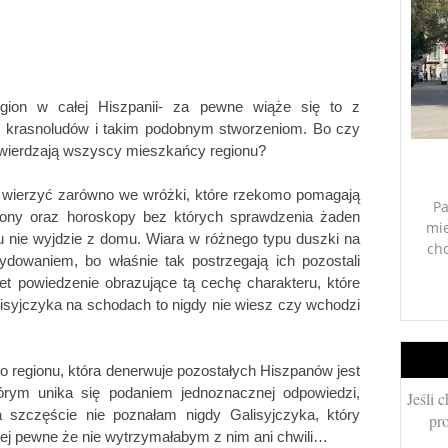
egion w całej Hiszpanii- za pewne wiąże się to z 
 krasnoludów i takim podobnym stworzeniom. Bo czy 
twierdzają wszyscy mieszkańcy regionu? 
 wierzyć zarówno we wróżki, które rzekomo pomagają 
Pa
ony oraz horoskopy bez których sprawdzenia żaden 
mie
 nie wyjdzie z domu. Wiara w różnego typu duszki na 
ch
waniem, bo właśnie tak postrzegają ich pozostali 
 powiedzenie obrazujące tą cechę charakteru, które 
alisyjczyka na schodach to nigdy nie wiesz czy wchodzi 
 regionu, która denerwuje pozostałych Hiszpanów jest 
órym unika się podaniem jednoznacznej odpowiedzi, 
Jeśli 
 szczęście nie poznałam nigdy Galisyjczyka, który 
pro
czej pewne że nie wytrzymałabym z nim ani chwili…