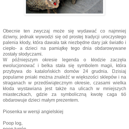
Obecnie ten zwyczaj może się wydawać co najmniej
dziwny, jednak wywodzi się od prostej tradycji uroczystego
palenia kłody, która dawała tak niezbędne dary jak światło i
ciepło- a dzieci na pamiątkę tego dnia obdarowywane
zostały słodyczami.
W późniejszym okresie legenda o kłodzie zaczęła
ewolucjonować i belka stała się symbolem magii, która
przybywa do katalońskich domów 24 grudnia. Dzisiaj
popularne pniaki można znaleźć w większości sklepów i na
straganach w przedświątecznym okresie, czasami wielka
kłoda wystawiana jest także na ulicach w mniejszych
miasteczkach, gdzie za symboliczną kwotę caga tió
obdarowuje dzieci małym prezentem.
Piosenka w wersji angielskiej
Poop log,
poop turrón,