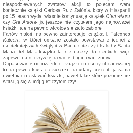
niespodziewanych zwrotów akcji to polecam wam
koniecznie książki Carlosa Ruiz Zafón'a, który w Hiszpanii
po 15 latach wydał właśnie kontynuację książek
Cień wiatru
czy
Gra Anioła
- ja jeszcze nie czytałam jego najnowszej
książki, ale na pewno wkrótce się za to zabiorę!
Fanów historii na pewno zainteresuje książka I. Falcones
Katedra
, w której opisane zostało powstawanie jednej z
najpiękniejszych świątyni w Barcelonie czyli Katedry Santa
Maria del Mar- książka ta nie należy do cienkich, więc
zapewni nam rozrywkę na wiele długich wieczorów.
Dopasowanie odpowiedniej książki do osoby obdarowanej
to na pewno klucz do sukcesu na udany prezent- ja sama
uwielbiam dostawać książki, nawet takie które pozornie nie
wpisują się w mój gust czytelniczy!