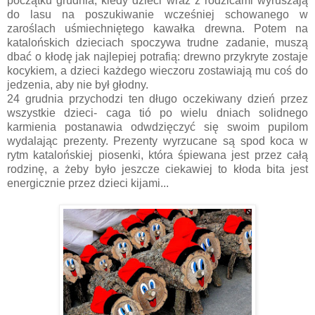
początku grudnia, kiedy dzieci wraz z rodzicami wyruszają
do lasu na poszukiwanie wcześniej schowanego w
zaroślach uśmiechniętego kawałka drewna. Potem na
katalońskich dzieciach spoczywa trudne zadanie, muszą
dbać o kłodę jak najlepiej potrafią: drewno przykryte zostaje
kocykiem, a dzieci każdego wieczoru zostawiają mu coś do
jedzenia, aby nie był głodny.
24 grudnia przychodzi ten długo oczekiwany dzień przez
wszystkie dzieci- caga tió po wielu dniach solidnego
karmienia postanawia odwdzięczyć się swoim pupilom
wydalając prezenty. Prezenty wyrzucane są spod koca w
rytm katalońskiej piosenki, która śpiewana jest przez całą
rodzinę, a żeby było jeszcze ciekawiej to kłoda bita jest
energicznie przez dzieci kijami...