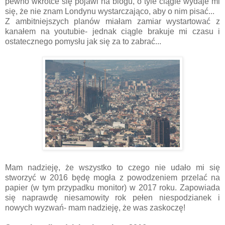
pewno wkrótce się pojawi na blogu, o tyle ciągle wydaje mi
się, że nie znam Londynu wystarczająco, aby o nim pisać...
Z ambitniejszych planów miałam zamiar wystartować z
kanałem na youtubie- jednak ciągle brakuje mi czasu i
ostatecznego pomysłu jak się za to zabrać...
Mam nadzieję, że wszystko to czego nie udało mi się
stworzyć w 2016 będę mogła z powodzeniem przelać na
papier (w tym przypadku monitor) w 2017 roku. Zapowiada
się naprawdę niesamowity rok pełen niespodzianek i
nowych wyzwań- mam nadzieję, że was zaskoczę!