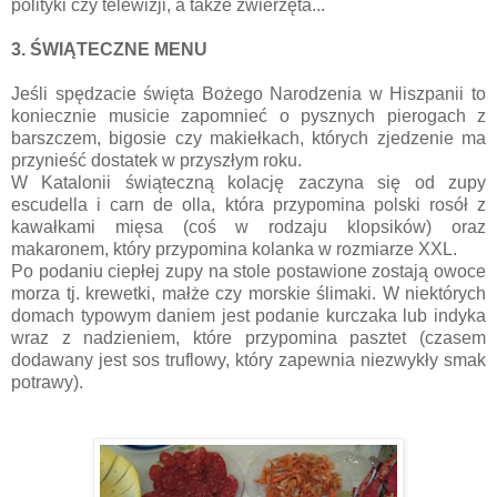
polityki czy telewizji, a także zwierzęta...
3. ŚWIĄTECZNE MENU
Jeśli spędzacie święta Bożego Narodzenia w Hiszpanii to
koniecznie musicie zapomnieć o pysznych pierogach z
barszczem, bigosie czy makiełkach, których zjedzenie ma
przynieść dostatek w przyszłym roku.
W Katalonii świąteczną kolację zaczyna się od zupy
escudella i carn de olla, która przypomina polski rosół z
kawałkami mięsa (coś w rodzaju klopsików) oraz
makaronem, który przypomina kolanka w rozmiarze XXL.
Po podaniu ciepłej zupy na stole postawione zostają owoce
morza tj. krewetki, małże czy morskie ślimaki. W niektórych
domach typowym daniem jest podanie kurczaka lub indyka
wraz z nadzieniem, które przypomina pasztet (czasem
dodawany jest sos truflowy, który zapewnia niezwykły smak
potrawy).