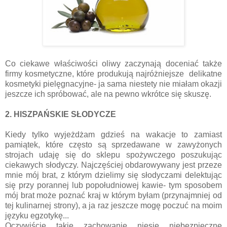
Co ciekawe właściwości oliwy zaczynają doceniać także
firmy kosmetyczne, które produkują najróżniejsze delikatne
kosmetyki pielęgnacyjne- ja sama niestety nie miałam okazji
jeszcze ich spróbować, ale na pewno wkrótce się skuszę.
2. HISZPAŃSKIE SŁODYCZE
Kiedy tylko wyjeżdżam gdzieś na wakacje to zamiast
pamiątek, które często są sprzedawane w zawyżonych
strojach udaję się do sklepu spożywczego poszukując
ciekawych słodyczy. Najczęściej obdarowywany jest przeze
mnie mój brat, z którym dzielimy się słodyczami delektując
się przy porannej lub popołudniowej kawie- tym sposobem
mój brat może poznać kraj w którym byłam (przynajmniej od
tej kulinarnej strony), a ja raz jeszcze mogę poczuć na moim
języku egzotykę...
Oczywiście takie zachowanie niesie niebezpieczne