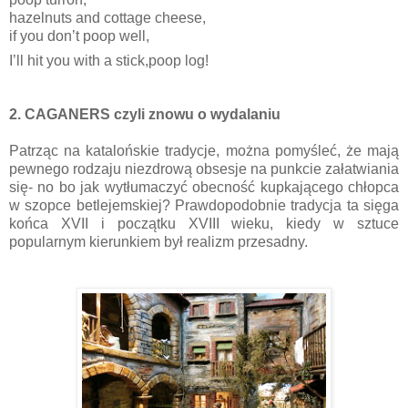
hazelnuts and cottage cheese,
if you don’t poop well,
I’ll hit you with a stick,
poop log!
2. CAGANERS czyli znowu o wydalaniu
Patrząc na katalońskie tradycje, można pomyśleć, że mają
pewnego rodzaju niezdrową obsesje na punkcie załatwiania
się- no bo jak wytłumaczyć obecność kupkającego chłopca
w szopce betlejemskiej? Prawdopodobnie tradycja ta sięga
końca XVII i początku XVIII wieku, kiedy w sztuce
popularnym kierunkiem był realizm przesadny.