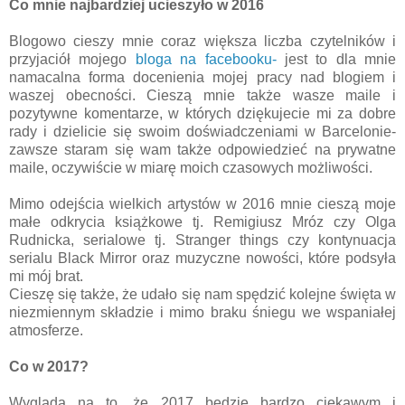
Co mnie najbardziej ucieszyło w 2016
Blogowo cieszy mnie coraz większa liczba czytelników i
przyjaciół mojego
bloga na facebooku-
jest to dla mnie
namacalna forma docenienia mojej pracy nad blogiem i
waszej obecności. Cieszą mnie także wasze maile i
pozytywne komentarze, w których dziękujecie mi za dobre
rady i dzielicie się swoim doświadczeniami w Barcelonie-
zawsze staram się wam także odpowiedzieć na prywatne
maile, oczywiście w miarę moich czasowych możliwości.
Mimo odejścia wielkich artystów w 2016 mnie cieszą moje
małe odkrycia książkowe tj. Remigiusz Mróz czy Olga
Rudnicka, serialowe tj. Stranger things czy kontynuacja
serialu Black Mirror oraz muzyczne nowości, które podsyła
mi mój brat.
Cieszę się także, że udało się nam spędzić kolejne święta w
niezmiennym składzie i mimo braku śniegu we wspaniałej
atmosferze.
Co w 2017?
Wygląda na to, że 2017 będzie bardzo ciekawym i