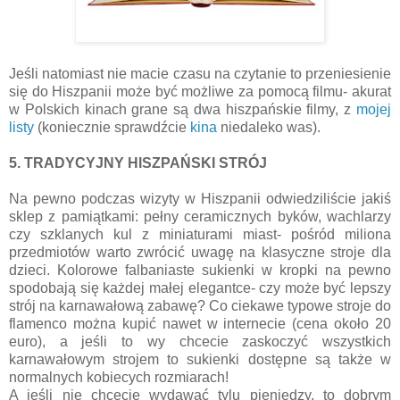
Jeśli natomiast nie macie czasu na czytanie to przeniesienie
się do Hiszpanii może być możliwe za pomocą filmu- akurat
w Polskich kinach grane są dwa hiszpańskie filmy, z
mojej
listy
(koniecznie sprawdźcie
kina
niedaleko was).
5. TRADYCYJNY HISZPAŃSKI STRÓJ
Na pewno podczas wizyty w Hiszpanii odwiedziliście jakiś
sklep z pamiątkami: pełny ceramicznych byków, wachlarzy
czy szklanych kul z miniaturami miast- pośród miliona
przedmiotów warto zwrócić uwagę na klasyczne stroje dla
dzieci. Kolorowe falbaniaste sukienki w kropki na pewno
spodobają się każdej małej elegantce- czy może być lepszy
strój na karnawałową zabawę? Co ciekawe typowe stroje do
flamenco można kupić nawet w internecie (cena około 20
euro), a jeśli to wy chcecie zaskoczyć wszystkich
karnawałowym strojem to sukienki dostępne są także w
normalnych kobiecych rozmiarach!
A jeśli nie chcecie wydawać tylu pieniędzy, to dobrym