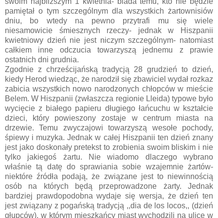
swoim najbliższym 1 kwietnia- biada temu, kto nie będzie
pamiętał o tym szczególnym dla wszystkich żartownisiów
dniu, bo wtedy na pewno przytrafi mu się wiele
niesamowicie śmiesznych rzeczy- jednak w Hiszpanii
kwietniowy dzień nie jest niczym szczególnym- natomiast
całkiem inne odczucia towarzyszą jednemu z prawie
ostatnich dni grudnia.
Zgodnie z chrześcijańską tradycją 28 grudzień to dzień,
kiedy Herod wiedząc, że narodził się zbawiciel wydał rozkaz
zabicia wszystkich nowo narodzonych chłopców w mieście
Belem. W Hiszpanii (zwłaszcza regionie Lleida) typowe było
wycięcie z białego papieru długiego łańcuchu w kształcie
dzieci, który powieszony zostaje w centrum miasta na
drzewie. Temu zwyczajowi towarzyszą wesołe pochody,
śpiewy i muzyka. Jednak w całej Hiszpanii ten dzień znany
jest jako doskonały pretekst to zrobienia swoim bliskim i nie
tylko jakiegoś żartu. Nie wiadomo dlaczego wybrano
właśnie tą datę do sprawiania sobie wzajemnie żartów-
niektóre źródła podają, że związane jest to niewinnością
osób na których będą przeprowadzone żarty. Jednak
bardziej prawdopodobna wydaje się wersja, że dzień ten
jest związany z pogańską tradycją ,,dia de los locos,, (dzień
głupców), w którym mieszkańcy miast wychodzili na ulicę w