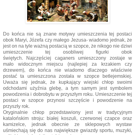
Do końca nie są znane motywy umieszczenia tej postaci
obok Maryi, Józefa czy małego Jezusa- wiadomo jednak, że
jest on na tyle ważną postacią w szopce, że nikogo nie dziwi
umieszczenie tej osobliwej figurki obok
świętych.
Najczęściej caganers umieszczony zostaje w
mało widocznym miejscu (najlepiej za krzakiem czy
drzewem), do końca nie wiadomo dlaczego właściwie
postać ta umieszczona została w szopce betlejemskiej.
Uważa się jednak, że kupkający wiejski chłop swoimi
odchodami użyźnia glebę, a tym samym jest symbolem
powodzenia i dobrobytu w przyszłym roku. Umieszczenie tej
postaci w szopce przynosi szczęście i powodzenie na
przyszły rok.
Oryginalnie chłop przedstawiony jest w tradycyjnym
katalońskim stroju: białej koszuli, czerwonej czapce oraz
kamizelce, jednak obecnie ze sklepowych wystaw
uśmiechają się do nas największe gwiazdy sportu, muzyki,