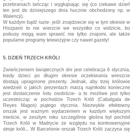
przebraniach tańcząc i wygłupiając się (co ciekawe dzień
ten jest do dzisiejszego dnia hucznie obchodzony np. w
Walencji).
W każdym bądź razie- jeśli znajdziecie się w tym okresie w
Hiszpanii to nie wierzcie we wszystko co widzicie, bo
psikusy mogą wam sprawić nie tylko znajomi, ale także
popularne programy telewizyjne czy nawet gazety!
5. DZIEŃ TRZECH KRÓLI
Zwieńczeniem świątecznych dni jest celebracja 6 stycznia,
kiedy dzieci po długim okresie oczekiwania wreszcie
dostają upragnione prezenty. Jednak, aby trzej królowie
wiedzieli o jakich prezentach marzą najmłodsi konieczne
jest dostarczenie listu osobiście- a to możliwe jest tylko
uczestnicząc w pochodzie Trzech Króli (Cabalgata de
Reyes Magos) piątego stycznia. Niezwykle efektowny
orszak jest ważnym wydarzeniem w każdym większym
mieście, w zeszłym roku szczególnie głośna był pochód
Trzech Króli w Madrycie ze względu na kontrowersyjne
stroje króli... W Barcelonie orszak Trzech Króli zaczyna się