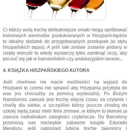
Ci którzy wolą trochę delikatniejsze smaki mogą spróbować
kolorowych wermutów produkowanych w Hiszpanii-będzie
to idealny dodatek do przygotowanych przekąsek (w stylu
hiszpańskich tapas). A jeśli taki zestaw zostanie podany w
ciepły wieczór to wtedy wystarczy tylko zamknąć oczy, aby
poczuć się jak w barcelońskim czy andaluzyjskim tarasie...
4. KSIĄŻKA HISZPAŃSKIEGO AUTORA
Jeśli chwilowo nie macie możliwości na wyjazd do
Hiszpanii to czemu nie sprawić aby Hiszpania przybyła do
was (no chociażby za pomocą wyobraźni). Po Bożym
Narodzeniu zawsze jest trochę więcej czasu na czytanie i
chwilę dla siebie, a szczęśliwi którzy jeszcze chodzą do
szkoły będą zaraz mieli ferie zimowe, w którym to okresie ja
zawsze nadrabiałam zaległości czytelnicze. Do Barcelony
przeniosą nas niezwykle zabawne książki Edurado
Mendozy, jeśli natomiast lubicie trochę tajemnicy i