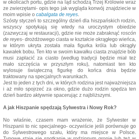
w okolicach portu, gdzie na ląd schodzą Trzej Królowie wraz
ze zwierzętami- opis tego jak wygląda konwój znajdziecie w
moim wpisie o
cabalgata de reyes
.
Szósty styczeń to szczególny dzień dla hiszpańskich rodzin,
wszyscy spotykają się wtedy na uroczystym obiedzie
(zazwyczaj w restauracji), gdzie nie może zabraknąć r
oscón
de reyes
- drożdżowego ciasta w kształcie okrągłego wieńca,
w którym ukryta została mała figurka króla lub okrągły
kawałek bobu. Ten kto w swoim kawałku ciasta znajdzie bób
musi zapłacić za ciasto (według tradycji będzie miał też
mało szczęścia w przyszłym roku), natomiast ten kto
wylosuje świąteczną figurkę do końca dnia będzie
traktowany na specjalnych warunkach.
Jest to jeden z tych dni, w których rodzina jest najważniejsza
i aż miło spojrzeć za okno, gdzie dużo rodzin spędza ten
dzień bardzo aktywnie spacerując z najbliższymi.
A jak Hiszpanie spędzają Sylwestra i Nowy Rok?
No właśnie, czasem mam wrażenie, że Sylwester w
Hiszpanii to nic specjalnego- oczywiście jeśli porównuje go
do Sylwestrowego szału, który ma miejsce w Polsce.
Typowe staje się spotkanie w rodzinnym gronie lub też w