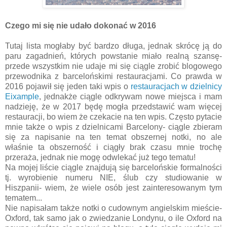
Czego mi się nie udało dokonać w 2016
Tutaj lista mogłaby być bardzo długa, jednak skrócę ją do
paru zagadnień, których powstanie miało realną szansę-
przede wszystkim nie udaje mi się ciągle zrobić blogowego
przewodnika z barcelońskimi restauracjami. Co prawda w
2016 pojawił się jeden taki wpis o
restauracjach w dzielnicy
Eixample
, jednakże ciągle odkrywam nowe miejsca i mam
nadzieję, że w 2017 będę mogła przedstawić wam więcej
restauracji, bo wiem że czekacie na ten wpis. Często pytacie
mnie także o wpis z dzielnicami Barcelony- ciągle zbieram
się za napisanie na ten temat obszernej notki, no ale
właśnie ta obszerność i ciągły brak czasu mnie trochę
przeraża, jednak nie mogę odwlekać już tego tematu!
Na mojej liście ciągle znajdują się barcelońskie formalności
tj. wyrobienie numeru NIE, ślub czy studiowanie w
Hiszpanii- wiem, że wiele osób jest zainteresowanym tym
tematem...
Nie napisałam także notki o cudownym angielskim mieście-
Oxford, tak samo jak o zwiedzanie Londynu, o ile Oxford na