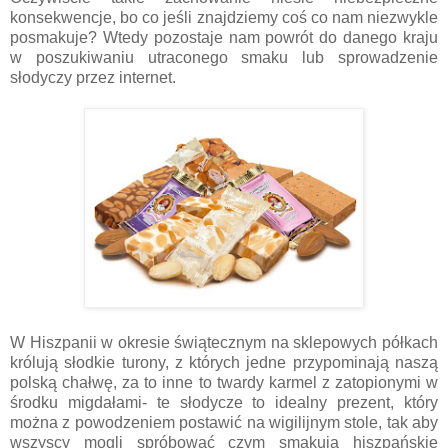
konsekwencje, bo co jeśli znajdziemy coś co nam niezwykle
posmakuje? Wtedy pozostaje nam powrót do danego kraju
w poszukiwaniu utraconego smaku lub sprowadzenie
słodyczy przez internet.
W Hiszpanii w okresie świątecznym na sklepowych półkach
królują słodkie turony, z których jedne przypominają naszą
polską chałwę, za to inne to twardy karmel z zatopionymi w
środku migdałami- te słodycze to idealny prezent, który
można z powodzeniem postawić na wigilijnym stole, tak aby
wszyscy mogli spróbować czym smakują hiszpańskie