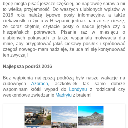
będę mogła pisać jeszcze częściej, bo naprawdę sprawia mi
to wielką przyjemność! Do waszych ulubionych wpisów w
2016 roku należą typowe posty informacyjne, a także
ciekawostki o życiu w Hiszpanii, jednak bardzo się cieszę,
że coraz chętniej czytacie posty o nauce języka czy o
hiszpańskich potrawach. Pisanie raz w miesiącu o
ulubionych potrawach to także wspaniała motywacja dla
mnie, aby przygotować jakiś ciekawy posiłek i spróbować
czegoś nowego- mam nadzieje, że uda mi się kontynuować
ten zwyczaj!
Najlepsza podróż 2016
Bez wątpienia najlepszą podróżą były nasze wakacje na
cudownych
Azorach
, aczkolwiek tak samo dobrze
wspominam krótki wypad do
Londynu
z rodzicami czy
weekendowe zwiedzanie
Madrytu
z bratem!