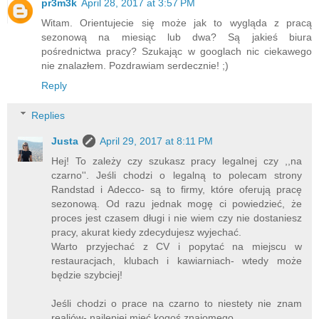
pr3m3k
April 28, 2017 at 3:57 PM
Witam. Orientujecie się może jak to wygląda z pracą
sezonową na miesiąc lub dwa? Są jakieś biura
pośrednictwa pracy? Szukając w googlach nic ciekawego
nie znalazłem. Pozdrawiam serdecznie! ;)
Reply
Replies
Justa
April 29, 2017 at 8:11 PM
Hej! To zależy czy szukasz pracy legalnej czy ,,na
czarno''. Jeśli chodzi o legalną to polecam strony
Randstad i Adecco- są to firmy, które oferują pracę
sezonową. Od razu jednak mogę ci powiedzieć, że
proces jest czasem długi i nie wiem czy nie dostaniesz
pracy, akurat kiedy zdecydujesz wyjechać.
Warto przyjechać z CV i popytać na miejscu w
restauracjach, klubach i kawiarniach- wtedy może
będzie szybciej!
Jeśli chodzi o prace na czarno to niestety nie znam
realiów- najlepiej mieć kogoś znajomego...