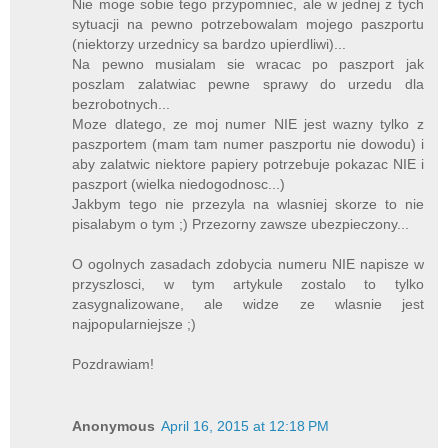
Nie moge sobie tego przypomniec, ale w jednej z tych
sytuacji na pewno potrzebowalam mojego paszportu
(niektorzy urzednicy sa bardzo upierdliwi)...
Na pewno musialam sie wracac po paszport jak
poszlam zalatwiac pewne sprawy do urzedu dla
bezrobotnych...
Moze dlatego, ze moj numer NIE jest wazny tylko z
paszportem (mam tam numer paszportu nie dowodu) i
aby zalatwic niektore papiery potrzebuje pokazac NIE i
paszport (wielka niedogodnosc...)
Jakbym tego nie przezyla na wlasniej skorze to nie
pisalabym o tym ;) Przezorny zawsze ubezpieczony...
O ogolnych zasadach zdobycia numeru NIE napisze w
przyszlosci, w tym artykule zostalo to tylko
zasygnalizowane, ale widze ze wlasnie jest
najpopularniejsze ;)
Pozdrawiam!
Anonymous
April 16, 2015 at 12:18 PM