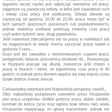
tygodniu raczej ciężko jest odpocząć mentalnie od pracy-
najgorsze są zazwyczaj soboty, w które jest największy ruch
i wtedy czas pracy jest wydłużony. Sklepy otwarte są
zazwyczaj od godziny 10.00 do 22.00, praca może być w
tych samych godzinach (porannych lub popołudniowych),
jednak niektórzy szefowie preferują zmienny czas pracy
czyli jeden tydzień rano, drugi popołudniu.
Jeśli natomiast zdecydujemy się na pracę w marketach lub
na magazynach to wtedy można zaczynać pracę nawet o
godzinie 5 rano...
Dużo jest też zawodów z nienormowanym czasem pracy:
pielęgniarki, lekarze, pracownicy służbowi itd... Reasumując
w Hiszpanii pracuje się dłużej, zwłaszcza jeśli chodzi o
pracę w biurach i mimo, że tygodniowy czas pracy to 40
godzin, to jednak poza domem spędza się tutaj więcej czasu
dzięki dobrze znanej
siescie
.
Ciekawostką natomiast jest Najbardziej pożądany zawód...
Otóż najbardziej pożądanym zawodem przez Hiszpanów
jest praca urzędnika- krótkie godziny pracy, dobre zarobki,
kontrakt do końca życia oraz ogólny brak stresu nęci wielu
Hiszpanów napędzając im głowę marzeniami- jednak nie