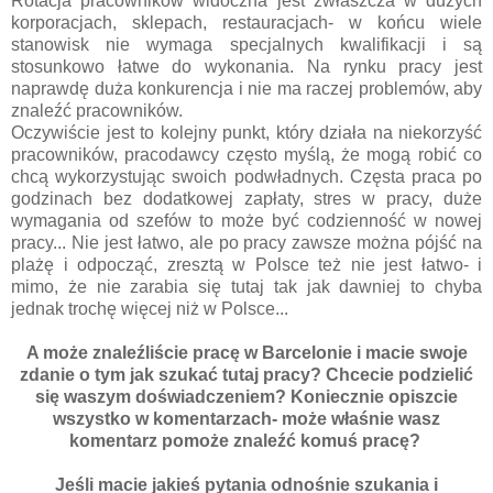
Rotacja pracowników widoczna jest zwłaszcza w dużych
korporacjach, sklepach, restauracjach- w końcu wiele
stanowisk nie wymaga specjalnych kwalifikacji i są
stosunkowo łatwe do wykonania. Na rynku pracy jest
naprawdę duża konkurencja i nie ma raczej problemów, aby
znaleźć pracowników.
Oczywiście jest to kolejny punkt, który działa na niekorzyść
pracowników, pracodawcy często myślą, że mogą robić co
chcą wykorzystując swoich podwładnych. Częsta praca po
godzinach bez dodatkowej zapłaty, stres w pracy, duże
wymagania od szefów to może być codzienność w nowej
pracy... Nie jest łatwo, ale po pracy zawsze można pójść na
plażę i odpocząć, zresztą w Polsce też nie jest łatwo- i
mimo, że nie zarabia się tutaj tak jak dawniej to chyba
jednak trochę więcej niż w Polsce...
A może znaleźliście pracę w Barcelonie i macie swoje
zdanie o tym jak szukać tutaj pracy? Chcecie podzielić
się waszym doświadczeniem? Koniecznie opiszcie
wszystko w komentarzach- może właśnie wasz
komentarz pomoże znaleźć komuś pracę?
Jeśli macie jakieś pytania odnośnie szukania i