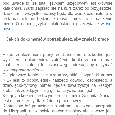
pod uwagę to, że tutaj językiem urzędowym jest głównie
kataloński. Warto zapisać się na kurs zaraz po przyjeździe,
dzięki temu wszystkie napisy będą dla was zrozumiałe, a w
restauracjach nie będziecie musieli prosić o tłumaczenie
menu. O nauce języka katalońskiego przeczytacie w
tym
poście
.
Jakich dokumentów potrzebujesz, aby znaleźć pracę
Przed znalezieniem pracy w Barcelonie niezbędne jest
wyrobienie dokumentów, założenie konta w banku oraz
znalezienie stałego lub czasowego adresu, aby otrzymać
tzw.
empadronamiento
.
Po pierwsze koniecznie trzeba wyrobić hiszpański numer
NIE- jest to odpowiednik naszego dowodu osobistego, a
dziewięcio-cyfrowy numer będzie towarzyszył na każdym
kroku, tak że zdążycie się go nauczyć na pamięć!
Kolejnym krokiem jest wyrobienie numeru: Seguritat Social,
jest on niezbędny dla każdego pracodawcy.
Koniecznie też pamiętajcie o zabraniu waszego paszportu
do Hiszpanii, nasz polski dowód osobisty nie zawsze jest