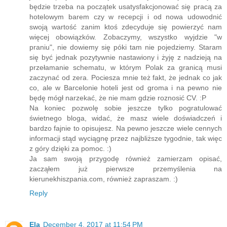
będzie trzeba na początek usatysfakcjonować się pracą za
hotelowym barem czy w recepcji i od nowa udowodnić
swoją wartość zanim ktoś zdecyduje się powierzyć nam
więcej obowiązków. Zobaczymy, wszystko wyjdzie "w
praniu", nie dowiemy się póki tam nie pojedziemy. Staram
się być jednak pozytywnie nastawiony i żyję z nadzieją na
przełamanie schematu, w którym Polak za granicą musi
zaczynać od zera. Pociesza mnie też fakt, że jednak co jak
co, ale w Barcelonie hoteli jest od groma i na pewno nie
będę mógł narzekać, że nie mam gdzie roznosić CV. :P
Na koniec pozwolę sobie jeszcze tylko pogratulować
świetnego bloga, widać, że masz wiele doświadczeń i
bardzo fajnie to opisujesz. Na pewno jeszcze wiele cennych
informacji stąd wyciągnę przez najbliższe tygodnie, tak więc
z góry dzięki za pomoc. :)
Ja sam swoją przygodę również zamierzam opisać,
zacząłem już pierwsze przemyślenia na
kierunekhiszpania.com, również zapraszam. :)
Reply
Ela
December 4, 2017 at 11:54 PM