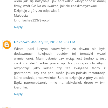
wiem jak się nazywają, jak sprawdzić wiarygodność danej
firmy, wzór CV Na co uważać, jak się zaaklimatyzować.
Dziękuję z góry za odpowiedź.
Małgosia
long_lashes123@wp.pl
Reply
Unknown
January 22, 2017 at 5:37 PM
Witam, pani justyno zauważyłem że dawno nie było
dodawanuch kolejnuch postów tej tematyki wyżej
wymienionej. Mam pytanie czy wciąż jest trudno w jest
cieżko znaleźć sobie prace np. Na początek chciałbym
rozpocząć jako kelner czy też związane fachy z
gastronomi...czy zna pani może jakieś polskie restauracje
które szukają pracowników. Bardzo dziękuję z gôry za odp.
Bądź naprowadzenie mnie na jakikolwiek droge w tym
kierunku.
Reply