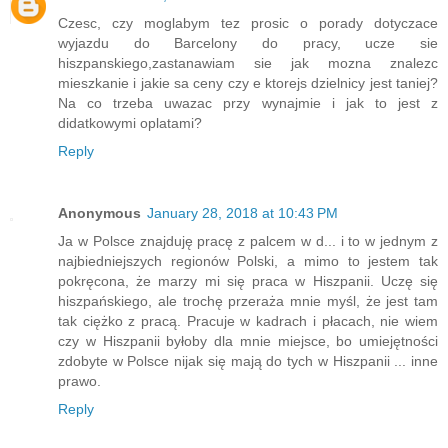
Czesc, czy moglabym tez prosic o porady dotyczace
wyjazdu do Barcelony do pracy, ucze sie
hiszpanskiego,zastanawiam sie jak mozna znalezc
mieszkanie i jakie sa ceny czy e ktorejs dzielnicy jest taniej?
Na co trzeba uwazac przy wynajmie i jak to jest z
didatkowymi oplatami?
Reply
Anonymous
January 28, 2018 at 10:43 PM
Ja w Polsce znajduję pracę z palcem w d... i to w jednym z
najbiedniejszych regionów Polski, a mimo to jestem tak
pokręcona, że marzy mi się praca w Hiszpanii. Uczę się
hiszpańskiego, ale trochę przeraża mnie myśl, że jest tam
tak ciężko z pracą. Pracuje w kadrach i płacach, nie wiem
czy w Hiszpanii byłoby dla mnie miejsce, bo umiejętności
zdobyte w Polsce nijak się mają do tych w Hiszpanii ... inne
prawo.
Reply