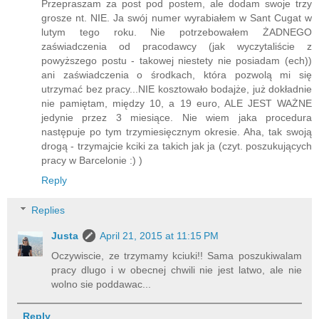
Przepraszam za post pod postem, ale dodam swoje trzy
grosze nt. NIE. Ja swój numer wyrabiałem w Sant Cugat w
lutym tego roku. Nie potrzebowałem ŻADNEGO
zaświadczenia od pracodawcy (jak wyczytaliście z
powyższego postu - takowej niestety nie posiadam (ech))
ani zaświadczenia o środkach, która pozwolą mi się
utrzymać bez pracy...NIE kosztowało bodajże, już dokładnie
nie pamiętam, między 10, a 19 euro, ALE JEST WAŻNE
jedynie przez 3 miesiące. Nie wiem jaka procedura
następuje po tym trzymiesięcznym okresie. Aha, tak swoją
drogą - trzymajcie kciki za takich jak ja (czyt. poszukujących
pracy w Barcelonie :) )
Reply
Replies
Justa
April 21, 2015 at 11:15 PM
Oczywiscie, ze trzymamy kciuki!! Sama poszukiwalam
pracy dlugo i w obecnej chwili nie jest latwo, ale nie
wolno sie poddawac...
Reply