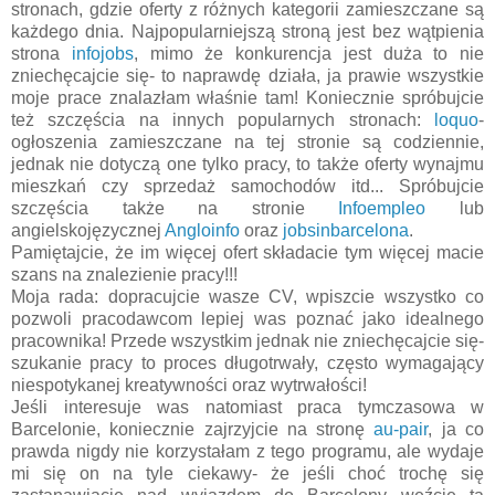
stronach, gdzie oferty z różnych kategorii zamieszczane są
każdego dnia. Najpopularniejszą stroną jest bez wątpienia
strona
infojobs
, mimo że konkurencja jest duża to nie
zniechęcajcie się- to naprawdę działa, ja prawie wszystkie
moje prace znalazłam właśnie tam! Koniecznie spróbujcie
też szczęścia na innych popularnych stronach:
loquo
-
ogłoszenia zamieszczane na tej stronie są codziennie,
jednak nie dotyczą one tylko pracy, to także oferty wynajmu
mieszkań czy sprzedaż samochodów itd... Spróbujcie
szczęścia także na stronie
Infoempleo
lub
angielskojęzycznej
Angloinfo
oraz
jobsinbarcelona
.
Pamiętajcie, że im więcej ofert składacie tym więcej macie
szans na znalezienie pracy!!!
Moja rada: dopracujcie wasze CV, wpiszcie wszystko co
pozwoli pracodawcom lepiej was poznać jako idealnego
pracownika! Przede wszystkim jednak nie zniechęcajcie się-
szukanie pracy to proces długotrwały, często wymagający
niespotykanej kreatywności oraz wytrwałości!
Jeśli interesuje was natomiast praca tymczasowa w
Barcelonie, koniecznie zajrzyjcie na stronę
au-pair
, ja co
prawda nigdy nie korzystałam z tego programu, ale wydaje
mi się on na tyle ciekawy- że jeśli choć trochę się