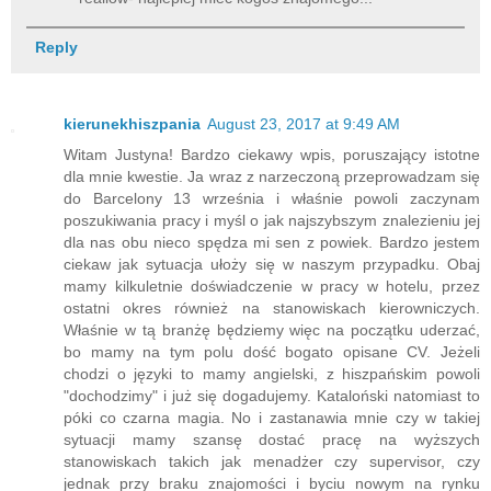
Reply
kierunekhiszpania
August 23, 2017 at 9:49 AM
Witam Justyna! Bardzo ciekawy wpis, poruszający istotne
dla mnie kwestie. Ja wraz z narzeczoną przeprowadzam się
do Barcelony 13 września i właśnie powoli zaczynam
poszukiwania pracy i myśl o jak najszybszym znalezieniu jej
dla nas obu nieco spędza mi sen z powiek. Bardzo jestem
ciekaw jak sytuacja ułoży się w naszym przypadku. Obaj
mamy kilkuletnie doświadczenie w pracy w hotelu, przez
ostatni okres również na stanowiskach kierowniczych.
Właśnie w tą branżę będziemy więc na początku uderzać,
bo mamy na tym polu dość bogato opisane CV. Jeżeli
chodzi o języki to mamy angielski, z hiszpańskim powoli
"dochodzimy" i już się dogadujemy. Kataloński natomiast to
póki co czarna magia. No i zastanawia mnie czy w takiej
sytuacji mamy szansę dostać pracę na wyższych
stanowiskach takich jak menadżer czy supervisor, czy
jednak przy braku znajomości i byciu nowym na rynku