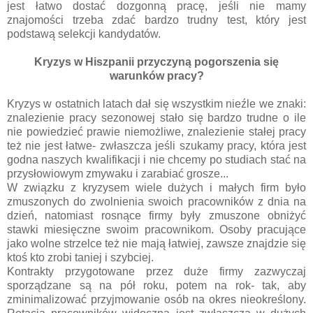
jest łatwo dostać dozgonną pracę, jeśli nie mamy
znajomości trzeba zdać bardzo trudny test, który jest
podstawą selekcji kandydatów.
Kryzys w Hiszpanii przyczyną pogorszenia się
warunków pracy?
Kryzys w ostatnich latach dał się wszystkim nieźle we znaki:
znalezienie pracy sezonowej stało się bardzo trudne o ile
nie powiedzieć prawie niemożliwe, znalezienie stałej pracy
też nie jest łatwe- zwłaszcza jeśli szukamy pracy, która jest
godna naszych kwalifikacji i nie chcemy po studiach stać na
przysłowiowym zmywaku i zarabiać grosze...
W związku z kryzysem wiele dużych i małych firm było
zmuszonych do zwolnienia swoich pracowników z dnia na
dzień, natomiast rosnące firmy były zmuszone obniżyć
stawki miesięczne swoim pracownikom. Osoby pracujące
jako wolne strzelce też nie mają łatwiej, zawsze znajdzie się
ktoś kto zrobi taniej i szybciej.
Kontrakty przygotowane przez duże firmy zazwyczaj
sporządzane są na pół roku, potem na rok- tak, aby
zminimalizować przyjmowanie osób na okres nieokreślony.