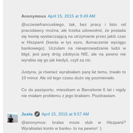
Anonymous
April 15, 2015 at 9:49 AM
@uczesiefrancuskiego, tak, bez pracy i listu od
pracodawcy można, ale trzeba udowodnić, że posiada
się kwotę wystarczającą na utrzymanie przez jakiś czas
w Hiszpanii (kwota w tys euro, tłumaczenie wyciągu
bankowego). Uczulam na niewprowadzanie ludzi w
błąd, jest parę dróg zdobycia NIE, ale na pewno nie
wyrabia się go jak kiedyś, czyli za nic.
Justyna, ja również wyrabiałam parę lat temu, trwało to
10 minut. Ale od tego czasu dużo się pozmieniało.
Co do paszportu, mieszkam w Barcelonie 6 lat i nigdy
nie miałam problemu z jego brakiem. Pozdrawiam.
Justa
April 15, 2015 at 9:57 AM
@anonymus- bralas moze slub w Hiszpanii?
Wyrabialas konto w banku- to na pewno! :)