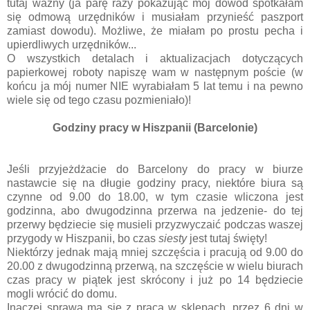
tutaj ważny (ja parę razy pokazując mój dowód spotkałam
się odmową urzędników i musiałam przynieść paszport
zamiast dowodu). Możliwe, że miałam po prostu pecha i
upierdliwych urzędników...
O wszystkich detalach i aktualizacjach dotyczących
papierkowej roboty napiszę wam w następnym poście (w
końcu ja mój numer NIE wyrabiałam 5 lat temu i na pewno
wiele się od tego czasu pozmieniało)!
Godziny pracy w Hiszpanii (Barcelonie)
Jeśli przyjeżdżacie do Barcelony do pracy w biurze
nastawcie się na długie godziny pracy, niektóre biura są
czynne od 9.00 do 18.00, w tym czasie wliczona jest
godzinna, abo dwugodzinna przerwa na jedzenie- do tej
przerwy będziecie się musieli przyzwyczaić podczas waszej
przygody w Hiszpanii, bo czas
siesty
jest tutaj święty!
Niektórzy jednak mają mniej szczęścia i pracują od 9.00 do
20.00 z dwugodzinną przerwą, na szczęście w wielu biurach
czas pracy w piątek jest skrócony i już po 14 będziecie
mogli wrócić do domu.
Inaczej sprawa ma się z pracą w sklepach, przez 6 dni w