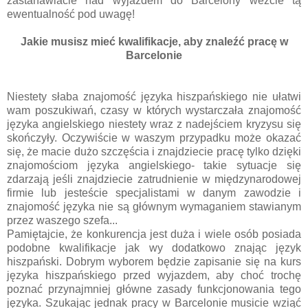
zastanawiacie nad wyjazdem do Barcelony weźcie tą
ewentualność pod uwagę!
Jakie musisz mieć kwalifikacje, aby znaleźć pracę w
Barcelonie
Niestety słaba znajomość języka hiszpańskiego nie ułatwi
wam poszukiwań, czasy w których wystarczała znajomość
języka angielskiego niestety wraz z nadejściem kryzysu się
skończyły. Oczywiście w waszym przypadku może okazać
się, że macie dużo szczęścia i znajdziecie pracę tylko dzięki
znajomościom języka angielskiego- takie sytuacje się
zdarzają jeśli znajdziecie zatrudnienie w międzynarodowej
firmie lub jesteście specjalistami w danym zawodzie i
znajomość języka nie są głównym wymaganiem stawianym
przez waszego szefa...
Pamiętajcie, że konkurencja jest duża i wiele osób posiada
podobne kwalifikacje jak wy dodatkowo znając język
hiszpański. Dobrym wyborem będzie zapisanie się na kurs
języka hiszpańskiego przed wyjazdem, aby choć trochę
poznać przynajmniej główne zasady funkcjonowania tego
języka. Szukając jednak pracy w Barcelonie musicie wziąć