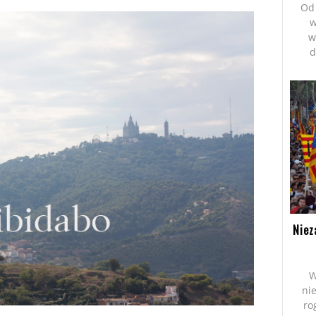
Od 
w
w
d
Niez
W
ni
ro