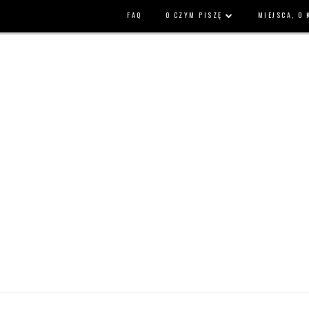
FAQ
O CZYM PISZĘ
MIEJSCA, O