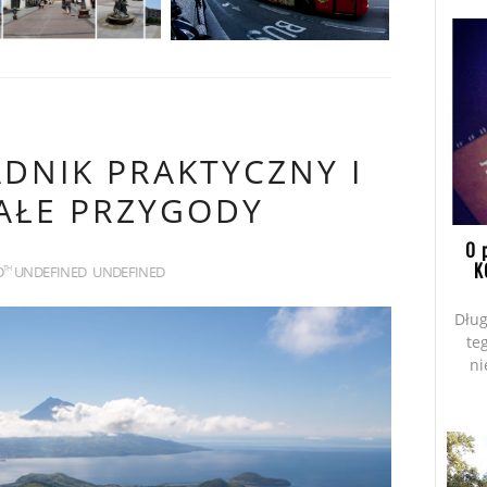
ADNIK PRAKTYCZNY I
AŁE PRZYGODY
O 
K
D
UNDEFINED
UNDEFINED
TH
Dług
te
ni