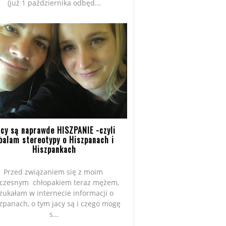
(już 1 października odbęd...
acy są naprawde HISZPANIE -czyli
balam stereotypy o Hiszpanach i
Hiszpankach
Przed związaniem się z moim
czesnym chłopakiem teraz mężem,
zukałam w internecie informacji o
zpanach, o tym jacy są i czego mogę
s...