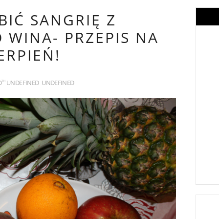
BIĆ SANGRIĘ Z
WINA- PRZEPIS NA
ERPIEŃ!
D
UNDEFINED
UNDEFINED
TH