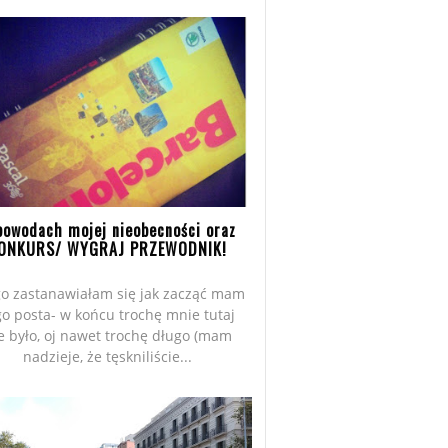
powodach mojej nieobecności oraz
ONKURS/ WYGRAJ PRZEWODNIK!
o zastanawiałam się jak zacząć mam
go posta- w końcu trochę mnie tutaj
e było, oj nawet trochę długo (mam
nadzieje, że tęskniliście...