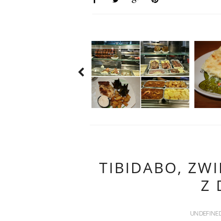
TIBIDABO, ZW
Z 
UNDEFINE