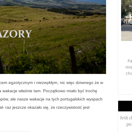
Pa
mie
ch
scem egzotycznym i niezwykłym, nic więc dziwnego że w
a wakacje właśnie tam. Początkowo miało być trochę
lopów, ale nasze wakacje na tych portugalskich wyspach
ał- raz jeszcze okazało się, że rzeczywistość jest
Jeśli 
pro