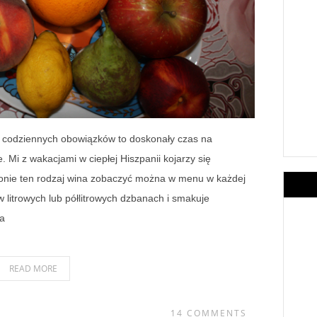
i codziennych obowiązków to doskonały czas na
 Mi z wakacjami w ciepłej Hiszpanii kojarzy się
lonie ten rodzaj wina zobaczyć można w menu w każdej
w litrowych lub półlitrowych dzbanach i smakuje
ka
READ MORE
14 COMMENTS