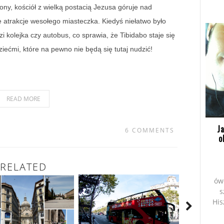
ony, kościół z wielką postacią Jezusa góruje nad
e atrakcje wesołego miasteczka. Kiedyś niełatwo było
zi kolejka czy autobus, co sprawia, że Tibidabo staje się
iećmi, które na pewno nie będą się tutaj nudzić!
READ MORE
J
6 COMMENTS
o
RELATED
ów
s
His