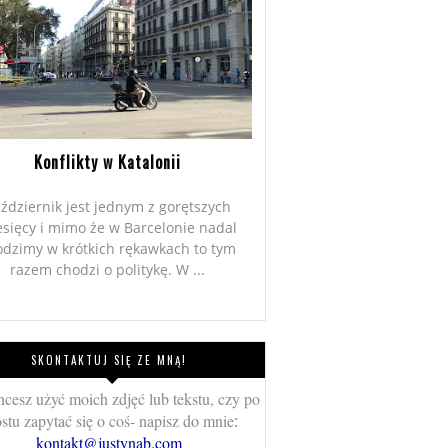
Konflikty w Katalonii
ździernik jest jednym z gorętszych
sięcy i mimo że w Barcelonie nadal
odzimy w krótkich rękawkach to tym
razem chodzi o politykę. W ...
SKONTAKTUJ SIĘ ZE MNĄ!
chcesz użyć moich zdjęć lub tekstu, czy po
stu zapytać się o coś- napisz do mnie
:
kontakt@justynab.com