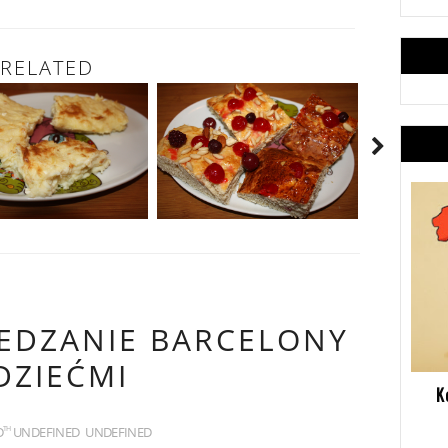
RELATED
IEDZANIE BARCELONY
DZIEĆMI
K
D
UNDEFINED
UNDEFINED
TH