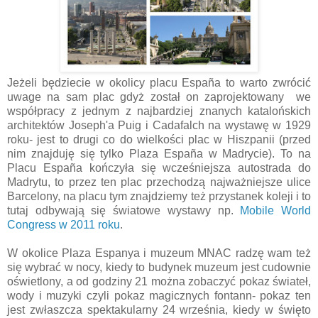
Jeżeli będziecie w okolicy placu España to warto zwrócić
uwage na sam plac gdyż został on zaprojektowany we
współpracy z jednym z najbardziej znanych katalońskich
architektów Joseph'a Puig i Cadafalch na wystawę w 1929
roku- jest to drugi co do wielkości plac w Hiszpanii (przed
nim znajduję się tylko Plaza España w Madrycie). To na
Placu España kończyła się wcześniejsza autostrada do
Madrytu, to przez ten plac przechodzą najważniejsze ulice
Barcelony, na placu tym znajdziemy też przystanek koleji i to
tutaj odbywają się światowe wystawy np.
Mobile World
Congress w 2011 roku
.
W okolice Plaza Espanya i muzeum MNAC radzę wam też
się wybrać w nocy, kiedy to budynek muzeum jest cudownie
oświetlony, a od godziny 21 można zobaczyć pokaz świateł,
wody i muzyki czyli pokaz magicznych fontann- pokaz ten
jest zwłaszcza spektakularny 24 września, kiedy w święto