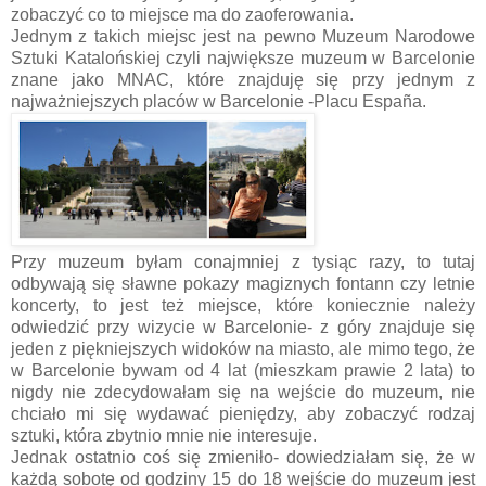
zobaczyć co to miejsce ma do zaoferowania.
Jednym z takich miejsc jest na pewno Muzeum Narodowe
Sztuki Katalońskiej czyli największe muzeum w Barcelonie
znane jako MNAC, które znajduję się przy jednym z
najważniejszych placów w Barcelonie -Placu España.
Przy muzeum byłam conajmniej z tysiąc razy, to tutaj
odbywają się sławne pokazy magiznych fontann czy letnie
koncerty, to jest też miejsce, które koniecznie należy
odwiedzić przy wizycie w Barcelonie- z góry znajduje się
jeden z piękniejszych widoków na miasto, ale mimo tego, że
w Barcelonie bywam od 4 lat (mieszkam prawie 2 lata) to
nigdy nie zdecydowałam się na wejście do muzeum, nie
chciało mi się wydawać pieniędzy, aby zobaczyć rodzaj
sztuki, która zbytnio mnie nie interesuje.
Jednak ostatnio coś się zmieniło- dowiedziałam się, że w
każdą sobotę od godziny 15 do 18 wejście do muzeum jest