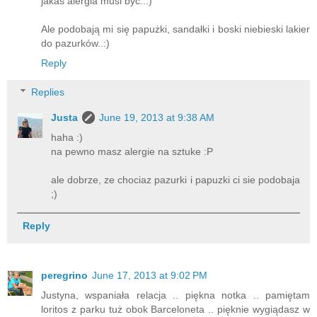
jakaś alergia musi być..:)
Ale podobają mi się papużki, sandałki i boski niebieski lakier
do pazurków..:)
Reply
Replies
Justa
June 19, 2013 at 9:38 AM
haha :)
na pewno masz alergie na sztuke :P
ale dobrze, ze chociaz pazurki i papuzki ci sie podobaja
;)
Reply
peregrino
June 17, 2013 at 9:02 PM
Justyna, wspaniała relacja .. piękna notka .. pamiętam
loritos z parku tuż obok Barceloneta .. pięknie wygiądasz w