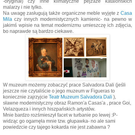
-oryginał) czy inne klimatyczne pejzaże katalońskich
malarzy i nie tylko.
Na uwagę zasługują także organiczne meble wyjęte z
Casa
Mila
czy innych modernistycznych kamienic- na pewno w
jakimś wpisie na temat modernizmu umieszczę ich zdjęcia,
bo naprawde są bardzo ciekawe.
W muzeum możemy zobaczyć prace Salvadora Dali (jeśli
jeszcze nie czytaliście o jego muzeum w Figueras to
koniecznie zajrzyjcie
Teatr Muzeum Salvadora Dali
),
sławne modernistyczny obraz Ramon'a Casas'a , prace Goi,
Velazqueza i innych hiszpańskich artystów.
Mnie bardzo rozśmieszył facet w turbanie po lewej :P-
widząc go ogarnęła mnie tzw. głupawka- no ale sami
powiedzcie czy tajego kokarda nie jest zabawna ?