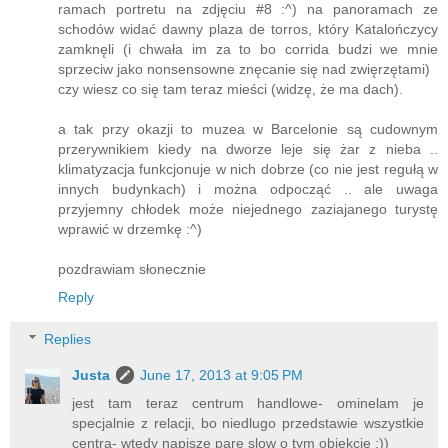
ramach portretu na zdjęciu #8 :^) na panoramach ze
schodów widać dawny plaza de torros, który Katalończycy
zamknęli (i chwała im za to bo corrida budzi we mnie
sprzeciw jako nonsensowne znęcanie się nad zwięrzętami)
czy wiesz co się tam teraz mieści (widzę, że ma dach).
a tak przy okazji to muzea w Barcelonie są cudownym
przerywnikiem kiedy na dworze leje się żar z nieba ..
klimatyzacja funkcjonuje w nich dobrze (co nie jest regułą w
innych budynkach) i można odpocząć .. ale uwaga
przyjemny chłodek może niejednego zaziajanego turystę
wprawić w drzemkę :^)
pozdrawiam słonecznie
Reply
Replies
Justa
June 17, 2013 at 9:05 PM
jest tam teraz centrum handlowe- ominelam je
specjalnie z relacji, bo niedlugo przedstawie wszystkie
centra- wtedy napisze pare slow o tym obiekcie :))