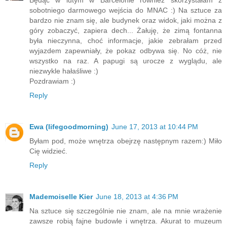
Będąc w lutym w Barcelonie również skorzystałam z
sobotniego darmowego wejścia do MNAC :) Na sztuce za
bardzo nie znam się, ale budynek oraz widok, jaki można z
góry zobaczyć, zapiera dech... Żałuję, że zimą fontanna
była nieczynna, choć informacje, jakie zebrałam przed
wyjazdem zapewniały, że pokaz odbywa się. No cóż, nie
wszystko na raz. A papugi są urocze z wyglądu, ale
niezwykle hałaśliwe :)
Pozdrawiam :)
Reply
Ewa (lifegoodmorning)
June 17, 2013 at 10:44 PM
Byłam pod, może wnętrza obejrzę następnym razem:) Miło
Cię widzieć.
Reply
Mademoiselle Kier
June 18, 2013 at 4:36 PM
Na sztuce się szczególnie nie znam, ale na mnie wrażenie
zawsze robią fajne budowle i wnętrza. Akurat to muzeum