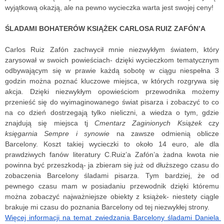
wyjątkową okazją, ale na pewno wycieczka warta jest swojej ceny!
ŚLADAMI BOHATERÓW KSIĄŻEK CARLOSA RUIZ ZAFÓN’A
Carlos Ruiz Zafón zachwycił mnie niezwykłym światem, który 
zarysował w swoich powieściach- dzięki wycieczkom tematycznym 
odbywającym się w prawie każdą sobotę w ciągu niespełna 3 
godzin można poznać kluczowe miejsca, w których rozgrywa się 
akcja. Dzięki niezwykłym opowieściom przewodnika możemy 
przenieść się do wyimaginowanego świat pisarza i zobaczyć to co 
na co dzień dostrzegają tylko nieliczni, a wiedza o tym, gdzie 
znajdują się miejsca tj 
Cmentarz Zaginionych Książek
 czy 
księgarnia Sempre i synowie
 na zawsze odmienią oblicze 
Barcelony. Koszt takiej wycieczki to około 14 euro, ale dla 
prawdziwych fanów literatury C.Ruiz’a Zafón’a żadna kwota nie 
powinna być przeszkodą- ja zbieram się już od dłuższego czasu do 
zobaczenia Barcelony śladami pisarza. Tym bardziej, że od 
pewnego czasu mam w posiadaniu przewodnik dzięki któremu 
można zobaczyć najważniejsze obiekty z książek- niestety ciągle 
brakuje mi czasu do poznania Barcelony od tej niezwykłej strony. 
Więcej informacji na temat zwiedzania Barcelony śladami Daniela 