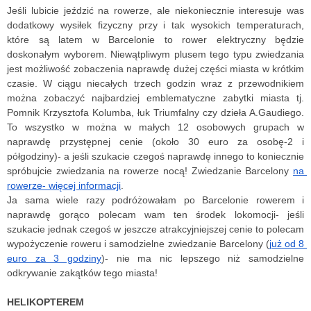
Jeśli lubicie jeździć na rowerze, ale niekoniecznie interesuje was 
dodatkowy wysiłek fizyczny przy i tak wysokich temperaturach, 
które są latem w Barcelonie to rower elektryczny będzie 
doskonałym wyborem. Niewątpliwym plusem tego typu zwiedzania 
jest możliwość zobaczenia naprawdę dużej części miasta w krótkim 
czasie. W ciągu niecałych trzech godzin wraz z przewodnikiem 
można zobaczyć najbardziej emblematyczne zabytki miasta tj. 
Pomnik Krzysztofa Kolumba, łuk Triumfalny czy dzieła A.Gaudiego. 
To wszystko w można w małych 12 osobowych grupach w 
naprawdę przystępnej cenie (około 30 euro za osobę-2 i 
półgodziny)- a jeśli szukacie czegoś naprawdę innego to koniecznie 
spróbujcie zwiedzania na rowerze nocą! Zwiedzanie Barcelony 
na 
rowerze- więcej informacji
.
Ja sama wiele razy podróżowałam po Barcelonie rowerem i 
naprawdę gorąco polecam wam ten środek lokomocji- jeśli 
szukacie jednak czegoś w jeszcze atrakcyjniejszej cenie to polecam 
wypożyczenie roweru i samodzielne zwiedzanie Barcelony (
już od 8 
euro za 3 godziny
)- nie ma nic lepszego niż samodzielne 
odkrywanie zakątków tego miasta!
HELIKOPTEREM