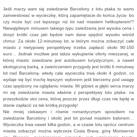
Jeśli marzy wam się zwiedzanie Barcelony z lotu ptaka to warto 
zainwestować w wycieczkę, którą zapamiętacie do końca życia- bo 
czy może być coś lepszego niż lot nad miastem helikopterem!? 
Niewątpliwym minusem takiego typu zwiedzania jest wysoka cena i 
dosyć krótki czas jaki będzie nam dane spędzić wysoko wśród 
chmur. Za około 12-minutowy lot, w którym można zobaczyć całe 
miasto z nietypowej perspektywy trzeba zapłacić około 90-150 
euro… Jednak możliwe jest także wykupienie oferty mieszanej, w 
której miasto zwiedzane jest autobusem turystycznym, a nawet 
ekologiczną barką, a zwieńczeniem przygody jest krótki 6 minutowy 
lot nad Barceloną- wtedy cała wycieczka trwa około 4 godzin, co 
wydaje się być trochę lepszym wyborem jeśli bierzemy pod uwagę 
czas spędzony na oglądaniu miasta. Mi gdzieś w głębi serca marzy 
mi się zwiedzanie miasta właśnie z perspektywy lotu ptaka- na 
przeszkodzie stoi cena, której jeszcze przez długi czas nie będę w 
stanie zapłacić za tak krótką przygodę!
Nie mniej ciekawym i równie romantycznym sposobem na 
zwiedzanie Barcelony i okolic jest lot ponad miastem balonem… 
Wycieczka trwa nawet kilka godzin, a w czasie lotu oprócz centrum 
miasta zobaczyć można wybrzeże Costa Brava, górę Montserrat 