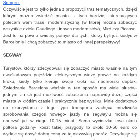
Sempre.
Oczywiście jest to tylko jedna z propozycji tras tematycznych, dzięki 
którym można zwiedzić miasto- z tych bardziej interesujących 
polecam wam trasę: modernistyczną (w której można zobaczyć 
wszystkie dzieła Gaudiego i innych modernistów), Miró czy Picasso. 
Jest to na pewno świetny pomysł dla tych, którzy byli już kiedyś w 
Barcelonie i chcą zobaczyć to miasto od innej perspektywy!
SEGWAY
Turystów, którzy zdecydowali się zobaczyć miasto właśnie na tym 
dwuśladowym pojeździe elektrycznym widzę prawie na każdym 
kroku, kiedy tylko kieruje swoje kroki na nadmorski deptak. 
Zwiedzanie Barcelony właśnie w ten sposób ma wiele plusów- 
jednym z nich jest możliwość zobaczenia naprawdę dużej części 
miasta w krótkim czasie i praktycznie bez wysiłku. Mnie dodatkowo 
do skorzystania z tego typu transportu zachęca możliwość 
spróbowania czegoś nowego- jazdy na segway'u można się 
nauczyć już w ciągu 10-15 minut! Sama wycieczka trwa 
około 
półtora godziny- koszt takiej przygody to około 30-50 euro co 
wydaje się dosyć dobrą ceną za tą niezwykłą podróż. Decydując się 