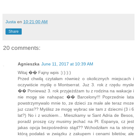
Justa
en
10:21:00 AM
Share
20 comments:
Agnieszka
June 11, 2017 at 10:39 AM
Witaj �� Fajny wpis :):):):)
Przed chwilą czytałam również o okolicznych miejscach i
oczywiście myślę o Montserrat. Juz 3. rok z rzędu mysle
�� Ponieważ 3. rok przyjeżdżam tu z rodzina na wakacje i
nie mogę sie nahapac �� Barcelony!!! Poprzednie lata
powstrzymywalo mnie to, ze dzieci za male ale teraz moze
juz czas?? Myślisz ze mogę wybrac sie tam z dziecmi (3 i 6
lat?) No i z wozkiem... Mieszkamy w Sant Adria de Besos,
poradź proszę czy musimy jechać na Pl. Espanya, cz jest
jakas opcja bezpośrednio stąd?? Wchodziłam na ta stronę
którą podałaś w związku z zakupem i cenami biletów, ale