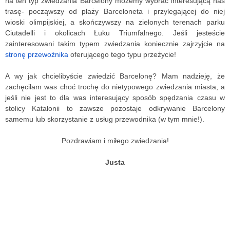
na ten typ zwiedzania Barcelony możemy wybrać interesującą nas 
trasę- począwszy od plaży Barceloneta i przylegającej do niej 
wioski olimpijskiej, a skończywszy na zielonych terenach parku 
Ciutadelli i okolicach Łuku Triumfalnego. Jeśli jesteście 
zainteresowani takim typem zwiedzania koniecznie zajrzyjcie na 
stronę przewoźnika 
oferującego tego typu przeżycie!
A wy jak chcielibyście zwiedzić Barcelonę? 
Mam nadzieję, że 
zachęciłam was choć trochę do nietypowego zwiedzania miasta, a 
jeśli nie jest to dla was interesujący sposób spędzania czasu w 
stolicy Katalonii to zawsze pozostaje odkrywanie Barcelony 
samemu lub skorzystanie z usług przewodnika (w tym mnie!). 
Pozdrawiam i miłego zwiedzania!
Justa