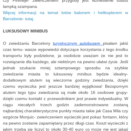
czy Pireneje- zwieńczeniem przygody jest wzniesienie toastu 
lampką szampana.
Więcej informacji na temat lotów balonem i helikopterem w 
Barcelonie- tutaj.
LUKSUSOWY MINIBUS
O zwiedzaniu Barcelony 
turystycznym autobusem 
pisałam jakiś 
czas temu- wasze wypowiedzi dotyczące korzystania z tego środku 
transportu były podzielone, ja osobiście uważam że nie jest to 
rozwiązanie dla każdego, ale niektórym na pewno ułatwi życie. Jeśli 
jednak szukacie mniej sztampowego sposobu na szybkie 
zwiedzanie miasta to luksusowy minibus będzie idealny- 
dodatkowym atutem są wieczorne godziny zwiedzania, dzięki 
czemu wycieczka jest jeszcze bardziej wyjątkowa! Bezspornym 
atutem tego typu zwiedzania są małe około 16 osobowe grupy- 
dzięki czemu kontakt z przewodnikiem jest prawie indywidualny. W 
ciągu niecałych trzech godzin zademonstrowane zostaną 
najbardziej charakterystyczne punkty miasta takie jak Casa Mila czy 
wzgórze Monjuic- zwieńczeniem wycieczki jest pokaz fontann, który 
na pewno zostanie zapamiętany przez długi czas. Koszt wycieczki z 
jakim trzeba się liczyć to około 30-40 euro co może nie jest jakąś 