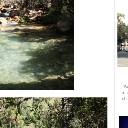
Pa
mie
ch