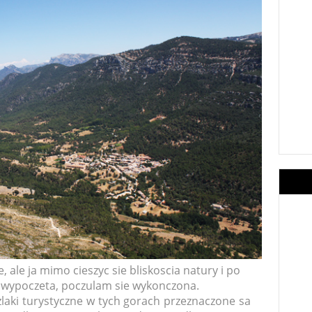
, ale ja mimo cieszyc sie bliskoscia natury i po
 wypoczeta, poczulam sie wykonczona.
zlaki turystyczne w tych gorach przeznaczone sa