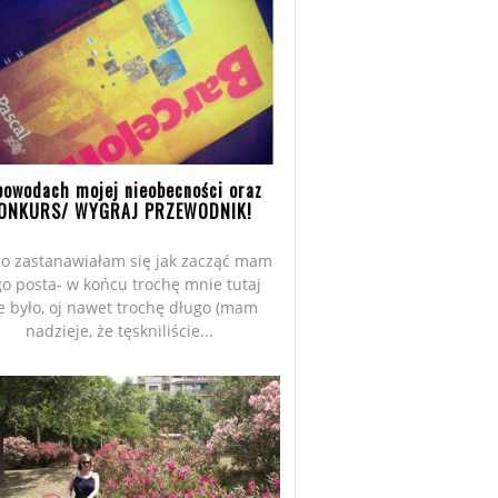
powodach mojej nieobecności oraz
ONKURS/ WYGRAJ PRZEWODNIK!
o zastanawiałam się jak zacząć mam
go posta- w końcu trochę mnie tutaj
e było, oj nawet trochę długo (mam
nadzieje, że tęskniliście...