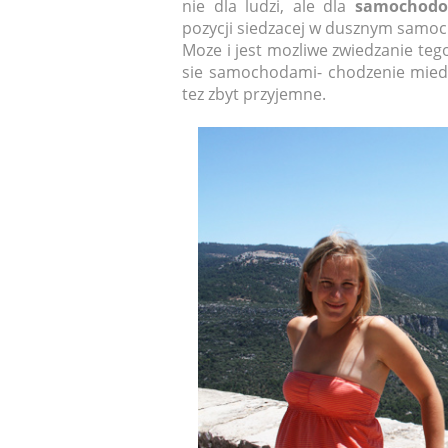
nie dla ludzi, ale dla
samochodo
pozycji siedzacej w dusznym samoc
Moze i jest mozliwe zwiedzanie teg
sie samochodami- chodzenie miedz
tez zbyt przyjemne.