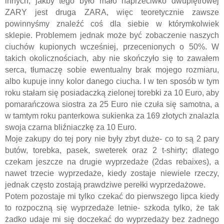
innych, jakby tego było mało naprzeciwko dwupiętrowej
ZARY jest druga ZARA, więc teoretycznie zawsze
powinnyśmy znaleźć coś dla siebie w którymkolwiek
sklepie. Problemem jednak może być zobaczenie naszych
ciuchów kupionych wcześniej, przecenionych o 50%. W
takich okolicznościach, aby nie skończyło się to zawałem
serca, tłumacz
ę sobie ewentualny
brak mojego rozmiaru,
albo kupuje inny kolor danego ciucha. I w ten sposób w tym
roku stałam się posiadaczką zielonej torebki za 10 Euro, aby
pomarańczowa siostra za 25 Euro nie czuła się samotna, a
w tamtym roku panterkowa sukienka za 169 złotych znalazla
swoja czarna bli
źniaczkę
za 10 Euro.
Moje zakupy do tej pory nie były zbyt duże- co to są 2 pary
butów, torebka, pasek, sweterek oraz 2 t-shirty; dlatego
czekam jeszcze na drugie wyprzedaże (2das rebaixes), a
nawet trzecie wyprzedaże, kiedy zostaje niewiele rzeczy,
jednak często zostają prawdziwe perełki wyprzedażowe.
Potem pozostaje mi tylko czekać do pierwszego lipca kiedy
to rozpoczną się wyprzedaże letnie- szkoda tylko, że tak
żadko udaje mi się doczekać do wyprzedaży bez żadnego