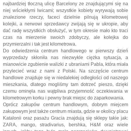
najbardziej tłoczną ulic
ę
Barcelony ze znajdującymi się na
niej wściekłymi lwicami; wszystkie kobiety wyrywają sobie
znalezione rzeczy, faceci dzielnie pilnują kilometrowej
kolejki, a nerwowi sprzedawcy zwijają się w ukropie, aby
dać radę wszystkich obsłużyć, w tym okresie mało kto traci
czas na mierzenie swoich zdobyczy, ale kolejka do
przymierzalni i tak jest kilometrowa.
Do odwiedzenia centrum handlowego w pierwszy dzień
wyprzedaży skłoniła nas niezwykle ciężka sytuacja, a
mianowicie zgubienie walizki z ubraniami Pabla, która miała
przylecieć wraz z nami z Polski. Na szczęście centrum
handlowe znajduje się w niedalekiej odległości od naszego
mieszkania, dlatego mogliśmy tam dotrze
ć
pieszo, dzięki
czemu ominęła nas wątpliwa przyjemność oczekiwania w
kilometrowym korku i pewny brak miejsc do zaparkowania.
Oprócz zakup
ów
centrum handlowym, dobrym miejcem
zakupowym jest także centrum miasta, gdzie w okolicy placu
Katalonii oraz pasażu Gracia znajdują się sklepy takie jak:
ZARA, mango, stradivarius, bershka, H&M oraz wiele