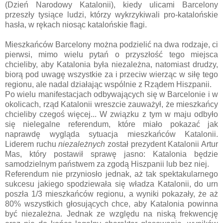
(Dzień Narodowy Katalonii), kiedy ulicami Barcelony
przeszły tysiące ludzi, którzy wykrzykiwali pro-katalońskie
hasła, w rękach niosąc katalońskie flagi.
Mieszkańców Barcelony można podzielić na dwa rodzaje, ci
pierwsi, mimo wielu pytań o przyszłość tego miejsca
chcieliby, aby Katalonia była niezależna, natomiast drudzy,
biorą pod uwagę wszystkie za i przeciw wierząc w siłę tego
regionu, ale nadal działając wspólnie z Rządem Hiszpanii.
Po wielu manifestacjach odbywających się w Barcelonie i w
okolicach, rząd Katalonii wreszcie zauważył, że mieszkańcy
chcieliby czegoś więcej... W związku z tym w maju odbyło
się nielegalne referendum, które miało pokazać jak
naprawdę wygląda sytuacja mieszkańców Katalonii.
Liderem ruchu
niezależnych
został prezydent Katalonii Artur
Mas, który postawił sprawę jasno: Katalonia będzie
samodzielnym państwem za zgodą Hiszpanii lub bez niej.
Referendum nie przyniosło jednak, aż tak spektakularnego
sukcesu jakiego spodziewała się władza Katalonii, do urn
poszła 1/3 mieszkańców regionu, a wyniki pokazały, że aż
80% wszystkich głosujących chce, aby Katalonia powinna
być niezależna. Jednak ze względu na niską frekwencję