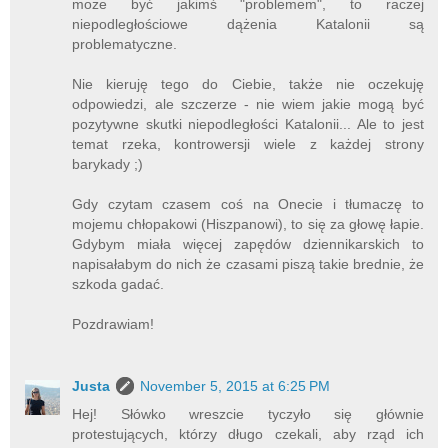
może być jakimś "problemem", to raczej
niepodległościowe dążenia Katalonii są
problematyczne.
Nie kieruję tego do Ciebie, także nie oczekuję
odpowiedzi, ale szczerze - nie wiem jakie mogą być
pozytywne skutki niepodległości Katalonii... Ale to jest
temat rzeka, kontrowersji wiele z każdej strony
barykady ;)
Gdy czytam czasem coś na Onecie i tłumaczę to
mojemu chłopakowi (Hiszpanowi), to się za głowę łapie.
Gdybym miała więcej zapędów dziennikarskich to
napisałabym do nich że czasami piszą takie brednie, że
szkoda gadać.
Pozdrawiam!
Justa
November 5, 2015 at 6:25 PM
Hej! Słówko wreszcie tyczyło się głównie
protestujących, którzy długo czekali, aby rząd ich