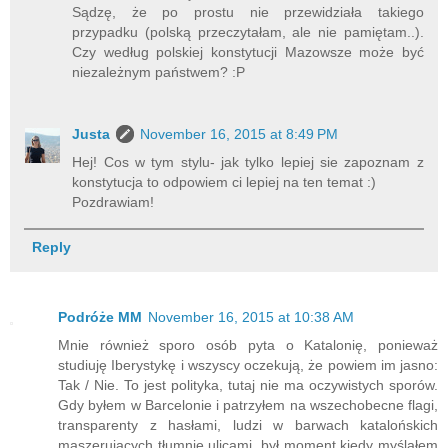
Sądzę, że po prostu nie przewidziała takiego
przypadku (polską przeczytałam, ale nie pamiętam..).
Czy według polskiej konstytucji Mazowsze może być
niezależnym państwem? :P
Justa
November 16, 2015 at 8:49 PM
Hej! Cos w tym stylu- jak tylko lepiej sie zapoznam z
konstytucja to odpowiem ci lepiej na ten temat :)
Pozdrawiam!
Reply
Podróże MM
November 16, 2015 at 10:38 AM
Mnie również sporo osób pyta o Katalonię, ponieważ
studiuję Iberystykę i wszyscy oczekują, że powiem im jasno:
Tak / Nie. To jest polityka, tutaj nie ma oczywistych sporów.
Gdy byłem w Barcelonie i patrzyłem na wszechobecne flagi,
transparenty z hasłami, ludzi w barwach katalońskich
maszerujących tłumnie ulicami, był moment kiedy myślałem