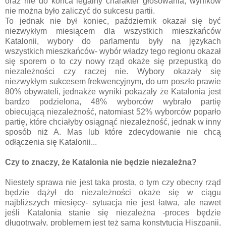
oraz nie do końca legalny charakter głosowania, wyników
nie można było zaliczyć do sukcesu partii.
To jednak nie był koniec, październik okazał się być
niezwykłym miesiącem dla wszystkich mieszkańców
Katalonii, wybory do parlamentu były na językach
wszystkich mieszkańców- wybór władzy tego regionu okazał
się sporem o to czy nowy rząd okaże się przepustką do
niezależności czy raczej nie. Wybory okazały się
niezwykłym sukcesem frekwencyjnym, do urn poszło prawie
80% obywateli, jednakże wyniki pokazały że Katalonia jest
bardzo podzielona, 48% wyborców wybrało partię
obiecującą niezależność, natomiast 52% wyborców poparło
partię, które chciałyby osiągnąć niezależność, jednak w inny
sposób niż A. Mas lub które zdecydowanie nie chcą
odłączenia się Katalonii...
Czy to znaczy, że Katalonia nie będzie niezależna?
Niestety sprawa nie jest taka prosta, o tym czy obecny rząd
będzie dążył do niezależności okaże się w ciągu
najbliższych miesięcy- sytuacja nie jest łatwa, ale nawet
jeśli Katalonia stanie się niezależna -proces będzie
długotrwały, problemem jest też sama konstytucja Hiszpanii,