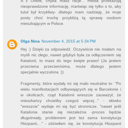
A z Onete, chyba masz racje... media przekazują
niesprawdzone informację, martwiąc się tylko o to, aby
tutuł był krzykliwy- dlatego mam nadzieję, że moje
posty choć trochę przybliżą tą sprawę osobom
mieszkającym w Polsce.
Olga Nina
November 4, 2015 at 5:34 PM
Hej :) Dzięki za odpowiedź. Oczywiście nie miałam na
myśli nic złego, nawet gdybyś była za odłączeniem się
Katalonii, to masz do tego święte prawo! (Ja jestem
przeciwna przeciwnísima, może dlatego jestem
specjalnie wyczulona :))
Fragmenty, które wydały mi się mało neutralne to: "Po
wielu manifestacjach odbywających się w Barcelonie i
w okolicach, rząd Katalonii wreszcie zauważył, że
mieszkańcy chcieliby czegoś więcej..." - słówko
"wreszcie" wydaje mi się być stronnicze. "nawet jeśli
Katalonia stanie się niezależna -proces będzie
długotrwały, problemem jest też sama konstytucja
Hiszpanii,..." - zdziwiłam się, że konstytucja Hiszpanii